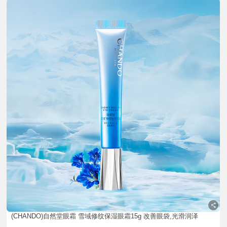
(CHANDO)自然堂眼霜 雪域修纹保湿眼霜15g 改善眼袋,光滑润泽