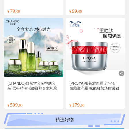
79.
99.
¥
00
¥
00
(CHANDO)自然堂套装护肤套
(PROYA)珀莱雅面霜 红宝石
装 雪松精油活颜御龄奢宠礼盒 
面霜滋润霜 赋能鲜颜淡纹紧致
水+精华液+面霜+眼霜 保湿补
滋润霜50g 滋润营养 新老款随
水
机发
599.
179.
¥
00
¥
00
精选好物