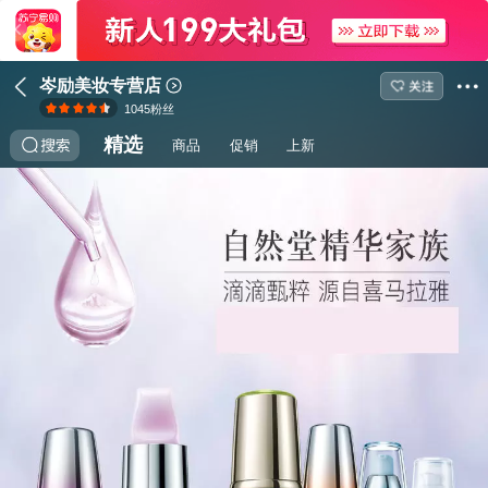
岑励美妆专营店
1045
粉丝
精选
商品
促销
上新